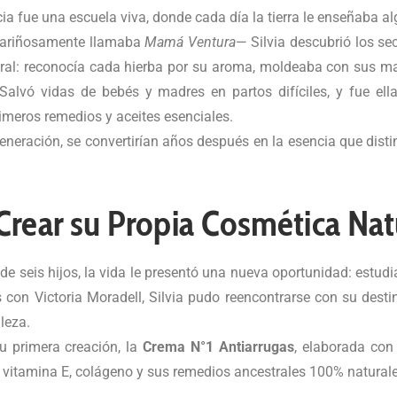
cia fue una escuela viva, donde cada día la tierra le enseñaba a
cariñosamente llamaba
Mamá Ventura
— Silvia descubrió los se
tral: reconocía cada hierba por su aroma, moldeaba con sus m
lvó vidas de bebés y madres en partos difíciles, y fue ella
rimeros remedios y aceites esenciales.
eneración, se convertirían años después en la esencia que dist
.
Crear su Propia Cosmética Nat
e seis hijos, la vida le presentó una nueva oportunidad: estudia
on Victoria Moradell, Silvia pudo reencontrarse con su destin
leza.
 primera creación, la
Crema N°1 Antiarrugas
, elaborada con 
s, vitamina E, colágeno y sus remedios ancestrales 100% naturale