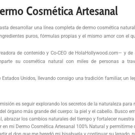
ermo Cosmética Artesanal
asta desarrollar una línea completa de dermo cosmética natural 
ingredientes puros, fórmulas propias y el mismo amor con el q
creadora de contenido y Co-CEO de HolaHollywood.com— y de
omparte su cosmética natural con miles de personas a tra
e Estados Unidos, llevando consigo una tradición familiar, un l
misión es seguir explorando los secretos de la naturaleza para 
del órgano más grande del cuerpo: la piel y el cabello. Busco 
l, abrazar los cambios naturales del tiempo y fortalecer nuestr
r en mi Dermo Cosmética Artesanal 100% Natural y permitirme 
tir el don que me heredó mi bisabuela y continuar su legado, n