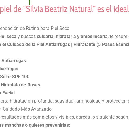
iel de “Silvia Beatriz Natural” es el ideal
ndación de Rutina para Piel Seca
iel seca
y buscas
cuidarla, hidratarla y embellecerla
, te recom
a el Cuidado de la Piel Antiarrugas | Hidratante (5 Pasos Esenc
 Antiarrugas
iarrugas
 Solar SPF 100
 Hidrolato de Rosas
a Facial
porta hidratación profunda, suavidad, luminosidad y protección d
n Cuidado Más Avanzado
 resultados más completos y visibles, agrega lo siguiente según
es manchas o quieres prevenirlas: