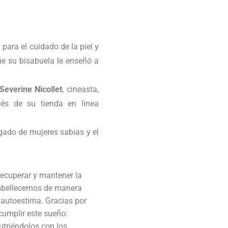
para el cuidado de la piel y
ue su bisabuela le enseñó a
Severine Nicollet
, cineasta,
vés de su tienda en línea
egado de mujeres sabias y el
recuperar y mantener la
embellecernos de manera
a autoestima. Gracias por
cumplir este sueño:
utriéndolos con los