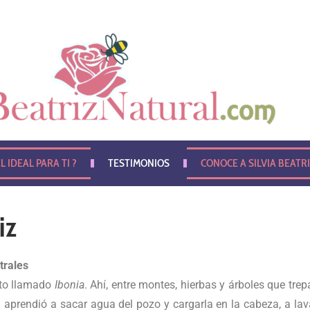
L IDEAL PARA TI ?
TESTIMONIOS
CONOCE A SILVIA BEATR
iz
trales
ito llamado
Ibonia
. Ahí, entre montes, hierbas y árboles que tr
prendió a sacar agua del pozo y cargarla en la cabeza, a lavar 