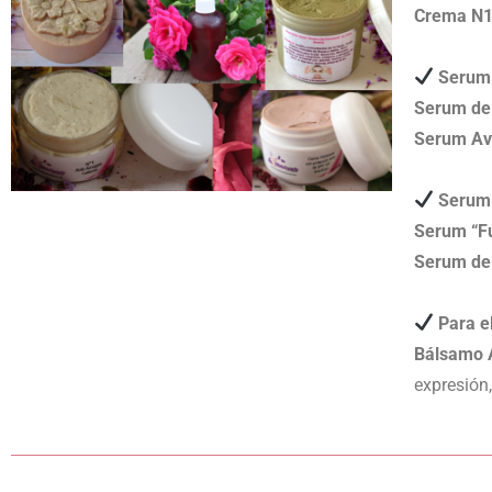
Crema N1 
Serum d
Serum de 
Serum Av
Serum 
Serum “Fu
Serum de
Para el
Bálsamo A
expresión,