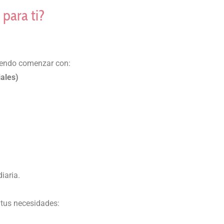
 para ti?
iendo comenzar con:
iales)
iaria.
 tus necesidades: