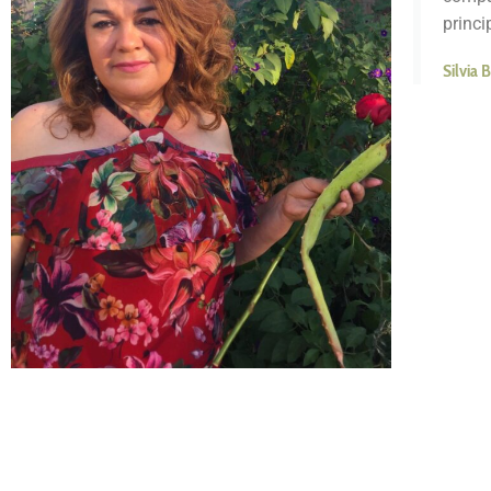
princi
Silvia B