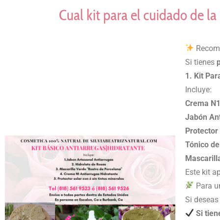
Cual kit para el cuidado de la p
Recome
Si tienes
p
1. Kit Par
Incluye:
Crema N1
Jabón Ant
Protector
Tónico de
Mascarill
Este kit a
Para u
Si deseas
Si tien