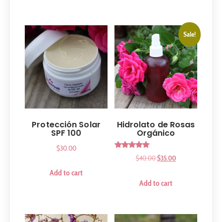
Sale!
Protección Solar
Hidrolato de Rosas
SPF 100
Orgánico
$
30.00
Rated
$
40.00
$
35.00
5.00
out of 5
Add to cart
Add to cart