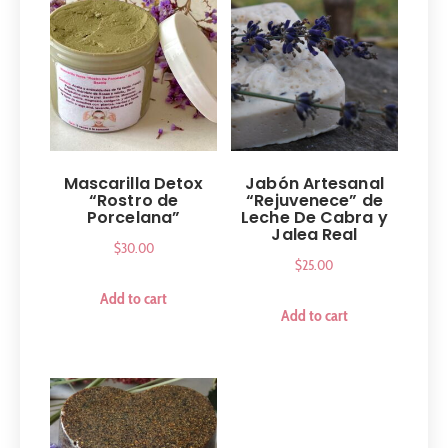
Mascarilla Detox
Jabón Artesanal
“Rostro de
“Rejuvenece” de
Porcelana”
Leche De Cabra y
Jalea Real
$
30.00
$
25.00
Add to cart
Add to cart