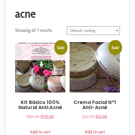
acne
Showing all 7 results
Sale!
Sale!
Kit Básico 100%
Crema Facial N°1
Natural Anti‑Acné
Anti-Acné
$
185.00
$
170.00
$
60.00
$
55.00
Add to cart
Add to cart