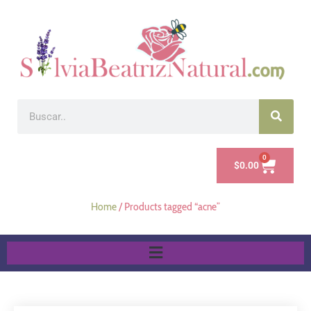
0
$
0.00
Home
/ Products tagged “acne”