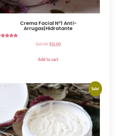
Crema Facial N°1 Anti-
Arrugas|Hidratante
Rated
$
60.00
$
55.00
5.00
out of 5
Add to cart
Sale!