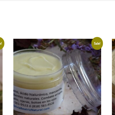
e!
Sale!