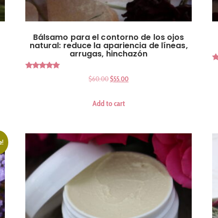
Bálsamo para el contorno de los ojos
natural: reduce la apariencia de líneas,
arrugas, hinchazón
Rated
$
60.00
$
55.00
5.00
out of 5
Add to cart
e!