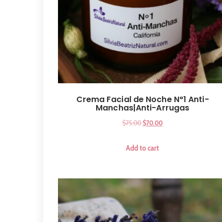
Crema Facial de Noche N°1 Anti-
Manchas|Anti-Arrugas
$
75.00
$
70.00
Add to cart