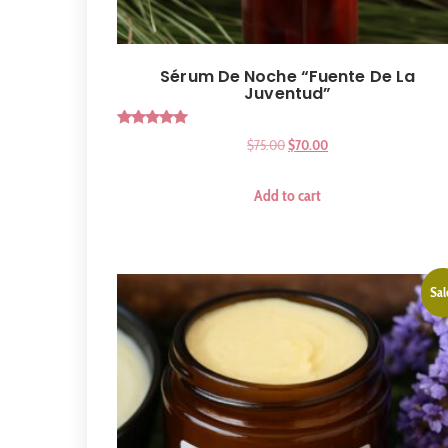
Sérum De Noche “Fuente De La
Juventud”
Rated
$
75.00
$
70.00
5.00
out of 5
Add to cart
Sal