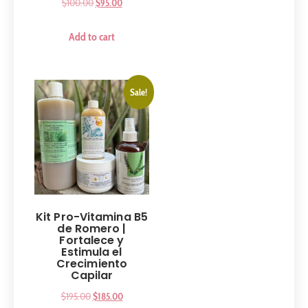
$
100.00
$
95.00
Add to cart
Sale!
Kit Pro-Vitamina B5
de Romero |
Fortalece y
Estimula el
Crecimiento
Capilar
$
195.00
$
185.00