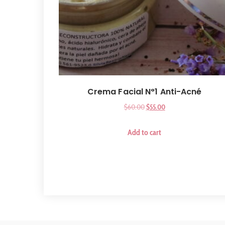
Crema Facial N°1 Anti-Acné
$
60.00
$
55.00
Add to cart