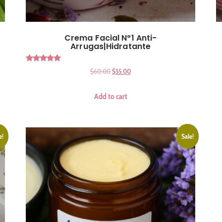
Crema Facial N°1 Anti-
Arrugas|Hidratante
Rated
$
60.00
$
55.00
5.00
out of 5
Add to cart
e!
Sale!