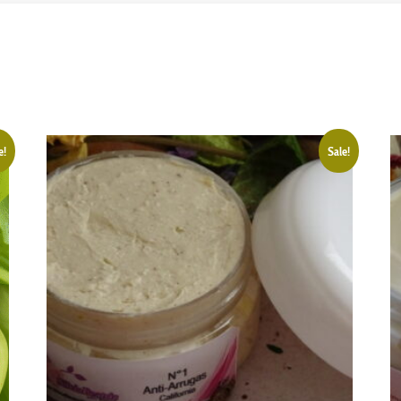
e!
Sale!