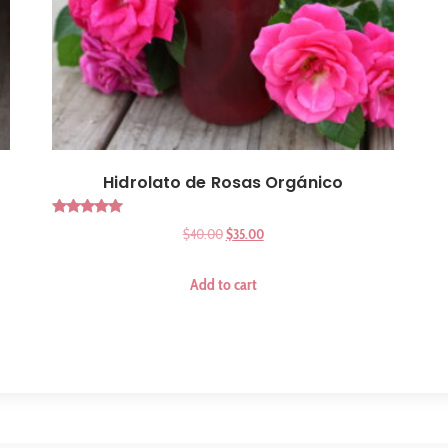
Hidrolato de Rosas Orgánico
Rated
$
40.00
$
35.00
5.00
out of 5
Add to cart