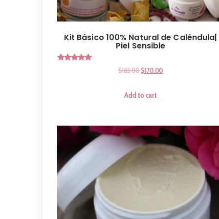
Kit Básico 100% Natural de Caléndula|
Piel Sensible
Rated
$
185.00
$
170.00
5.00
out of 5
Add to cart