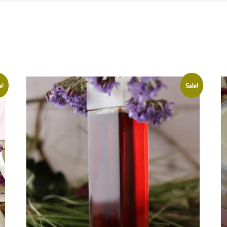
e!
Sale!