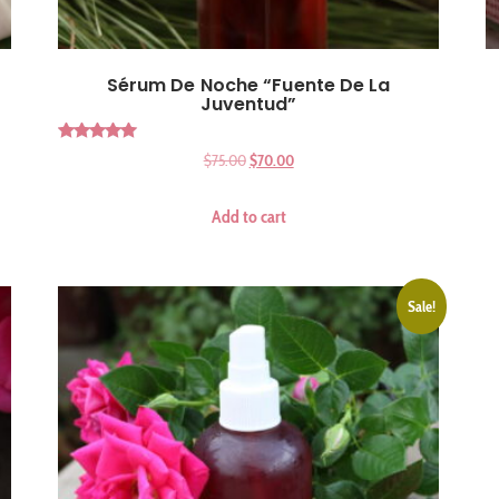
Sérum De Noche “Fuente De La
Juventud”
Rated
$
75.00
$
70.00
5.00
out of 5
Add to cart
Sale!