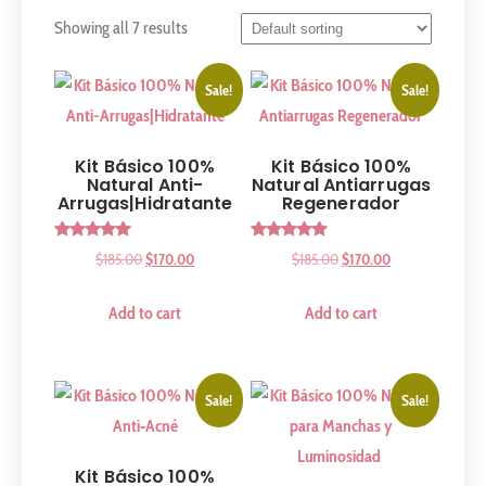
Showing all 7 results
Sale!
Sale!
Kit Básico 100%
Kit Básico 100%
Natural Anti-
Natural Antiarrugas
Arrugas|Hidratante
Regenerador
Rated
Rated
$
185.00
$
170.00
$
185.00
$
170.00
5.00
5.00
out of 5
out of 5
Add to cart
Add to cart
Sale!
Sale!
Kit Básico 100%