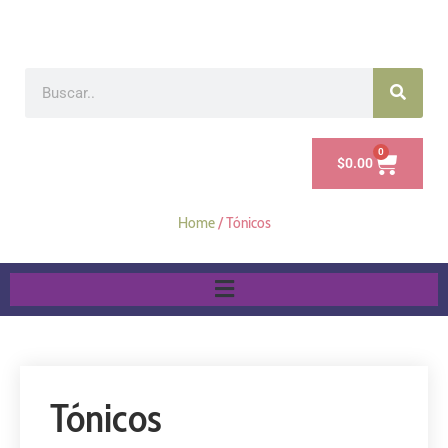
0
$
0.00
Home
/ Tónicos
Tónicos