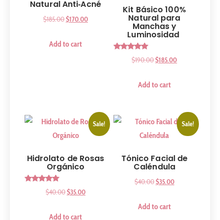
Natural Anti‑Acné
Kit Básico 100%
Natural para
$
185.00
$
170.00
Manchas y
Luminosidad
Add to cart
Rated
$
190.00
$
185.00
5.00
out of 5
Add to cart
Sale!
Sale!
Hidrolato de Rosas
Tónico Facial de
Orgánico
Caléndula
$
40.00
$
35.00
Rated
$
40.00
$
35.00
5.00
out of 5
Add to cart
Add to cart