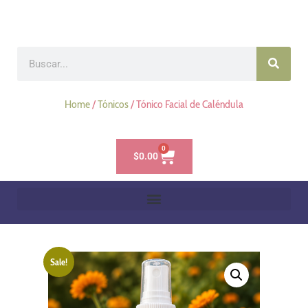
Home
/
Tónicos
/ Tónico Facial de Caléndula
0
$
0.00
Sale!