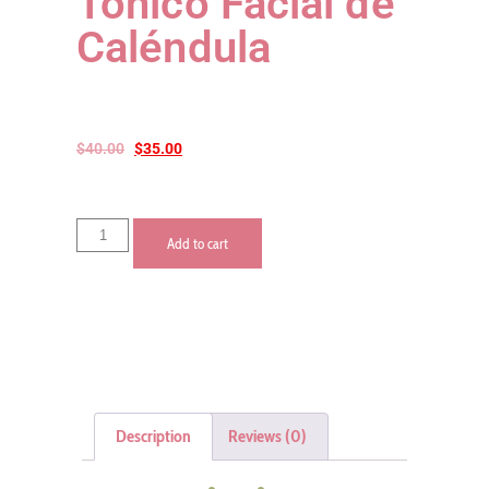
Tónico Facial de
Caléndula
$
40.00
$
35.00
Add to cart
Description
Reviews (0)