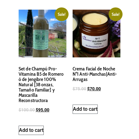
Sale!
Sale!
Set de Champú Pro-
Crema Facial de Noche
Vitamina B5 de Romero
N°1 Anti-Manchas|Anti-
ó de Jengibre 100%
Arrugas
Natural [38 onzas,
$
75.00
$
70.00
Tamaño Familiar] y
Mascarilla
Reconstructora
Add to cart
$
100.00
$
95.00
Add to cart