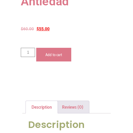
Antiedad
$
60.00
$
55.00
Add to cart
Description
Reviews (0)
Description